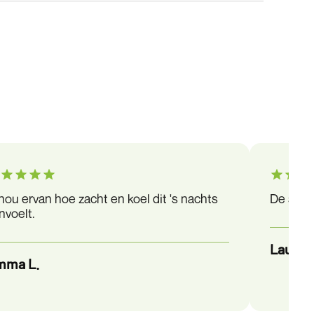
 hou ervan hoe zacht en koel dit 's nachts
De stof 
nvoelt.
Laura S
mma L.