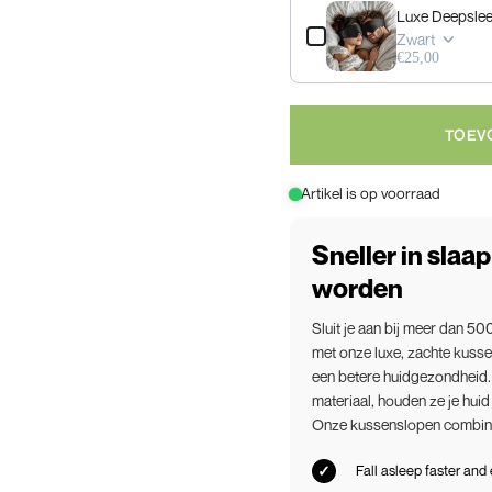
Luxe Deepsle
Zwart
€25,00
TOEV
Artikel is op voorraad
Sneller in slaa
worden
Sluit je aan bij meer dan 5
met onze luxe, zachte kuss
een betere huidgezondheid.
materiaal, houden ze je huid 
Onze kussenslopen combinere
Fall asleep faster and