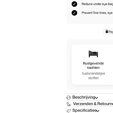
Reduce under eye-bags
Prevent fine lines, eye
Pa
Rustgevende
nachten
huidvriendelijke
stoffen
Beschrijving
Verzenden & Retourn
Specificaties