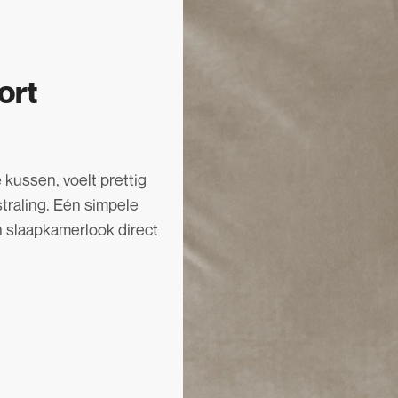
ort
kussen, voelt prettig
straling. Eén simpele
n slaapkamerlook direct