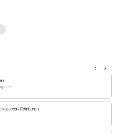
art
tons to navigate through product add-ons, or scroll horizontally to vie
en
aupe
he kussens - Edinburgh