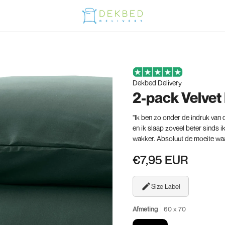
Dekbed Delivery
2-pack Velve
"Ik ben zo onder de indruk van
en ik slaap zoveel beter sinds i
wakker. Absoluut de moeite waa
€7,95 EUR
Size Label
Afmeting
60 x 70