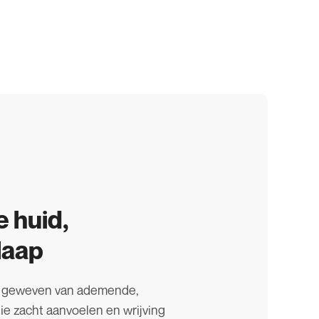
e huid,
slaap
n geweven van ademende,
die zacht aanvoelen en wrijving