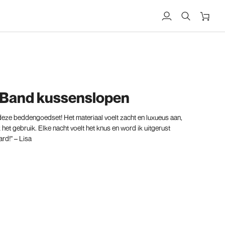
Mijn
Zoekopdracht
Winkel
account
t Band kussenslopen
 deze beddengoedset! Het materiaal voelt zacht en luxueus aan,
k het gebruik. Elke nacht voelt het knus en word ik uitgerust
rd!" – Lisa