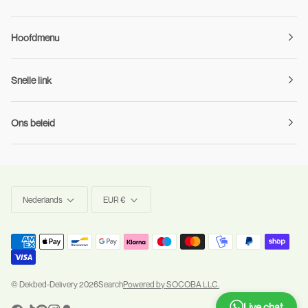
Hoofdmenu
Snelle link
Ons beleid
Taal
Munteenheid
Nederlands
EUR €
©
Dekbed-Delivery
2026
Search
Powered by SOCOBA LLC.
Live chat