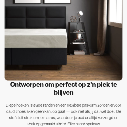
Ontworpen om perfect op z’n plek te
blijven
Diepe hoeken, stevige randen en een flexibele pasvorm zorgen ervoor
dat dit hoeslaken geen kant op gaat — ook niet als jij dat wel doet. De
stof sluit strak om je matras, waardoor je bed er altijd verzorgd en
strak opgemaakt uitziet. Elke nacht opnieuw.