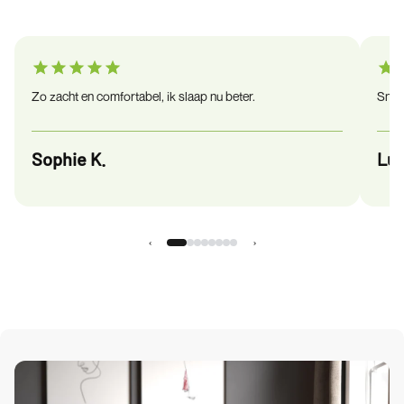
Zo zacht en comfortabel, ik slaap nu beter.
Snel 
Sophie K.
Luc
‹
›