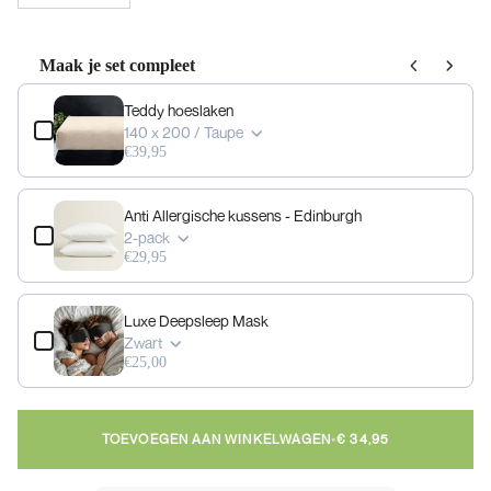
Maak je set compleet
Use the Previous and Next buttons to navigate through product add-ons, or scrol
Teddy hoeslaken
140 x 200 / Taupe
€39,95
Anti Allergische kussens - Edinburgh
2-pack
€29,95
Luxe Deepsleep Mask
Zwart
€25,00
TOEVOEGEN AAN WINKELWAGEN
•
€ 34,95