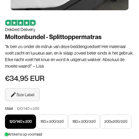
Dekbed Delivery
Moltonbundel - Splittoppermatras
"Ik ben zo onder de indruk van deze beddengoedset! Het materiaal
voelt zacht en luxueus aan, en ik slaap zoveel beter sinds ik het gebruik.
Elke nacht voelt het knus en word ik uitgerust wakker. Absoluut de
moeite waard!" – Lisa
€34,95 EUR
Size Label
Maat
120/140 x 200
120/140 x 200
160 x 200/220
180 x 200/220
200x200/220
Artikel is op voorraad