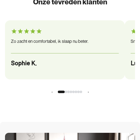
Onze tevreden klanten
Zo zacht en comfortabel, ik slaap nu beter.
Snel 
Sophie K.
Luc
‹
›