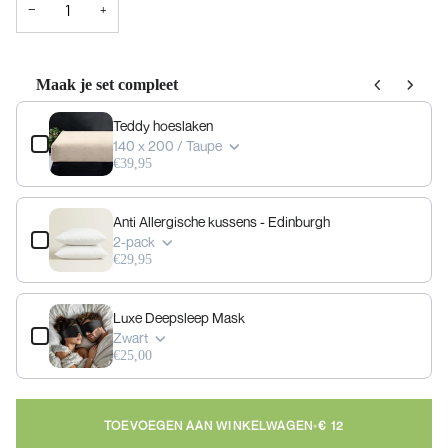
−
+
Maak je set compleet
Use the Previous and Next buttons to navigate through product add-ons, or scrol
Teddy hoeslaken
140 x 200 / Taupe
€39,95
Anti Allergische kussens - Edinburgh
2-pack
€29,95
Luxe Deepsleep Mask
Zwart
€25,00
TOEVOEGEN AAN WINKELWAGEN
•
€ 12