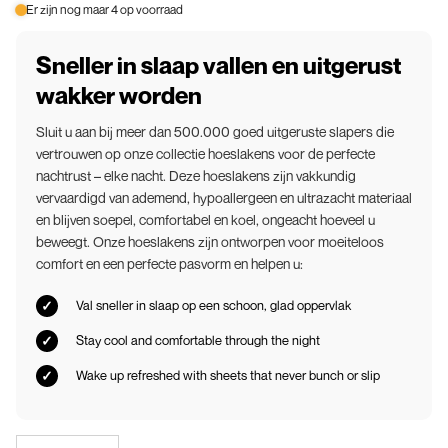
of
Er zijn nog maar 4 op voorraad
niet
beschikbaar
Sneller in slaap vallen en uitgerust
wakker worden
Sluit u aan bij meer dan 500.000 goed uitgeruste slapers die
vertrouwen op onze collectie hoeslakens voor de perfecte
nachtrust – elke nacht. Deze hoeslakens zijn vakkundig
vervaardigd van ademend, hypoallergeen en ultrazacht materiaal
en blijven soepel, comfortabel en koel, ongeacht hoeveel u
beweegt. Onze hoeslakens zijn ontworpen voor moeiteloos
comfort en een perfecte pasvorm en helpen u:
Val sneller in slaap op een schoon, glad oppervlak
Stay cool and comfortable through the night
Wake up refreshed with sheets that never bunch or slip