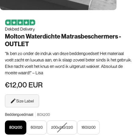
Dekbed Delivery
Molton Waterdichte Matrasbeschermers -
OUTLET
"Ik ben zo onder de indruk van deze beddengoedset! Het materiaal
voelt zacht en luxueus aan, en ik slaap zoveel beter sinds ik het gebruik.
Elke nacht voelt het knus en word ik uitgerust wakker. Absoluut de
moeite waard!" – Lisa
€12,00 EUR
Size Label
Beddengoedmaat
80X200
Variant
80X200
60X120
200x210/220
160X200
uitverkocht