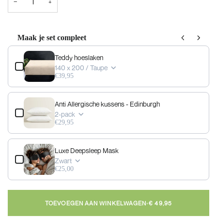
−
+
Maak je set compleet
Use the Previous and Next buttons to navigate through product add-ons, or scrol
Teddy hoeslaken
140 x 200 / Taupe
€39,95
Anti Allergische kussens - Edinburgh
2-pack
€29,95
Luxe Deepsleep Mask
Zwart
€25,00
TOEVOEGEN AAN WINKELWAGEN
•
€ 49,95