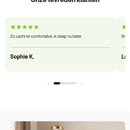
Zo zacht en comfortabel, ik slaap nu beter.
Snel 
Sophie K.
Luc
‹
›