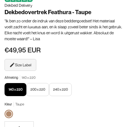
Dekbed Delivery
Dekbedovertrek Feathura - Taupe
"Ik ben zo onder de indruk van deze beddengoedset! Het materiaal
voelt zacht en luxueus aan, en ik slaap zoveel beter sinds ik het gebruik.
Elke nacht voelt het knus en word ik uitgerust wakker. Absoluut de
moeite waard!" – Lisa
€49,95 EUR
Size Label
Afmeting
140 x 220
140 x 220
200 x 220
240 x 220
Kleur
Taupe
Taupe