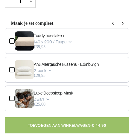
−
+
Maak je set compleet
Use the Previous and Next buttons to navigate through product add-ons, or scrol
Teddy hoeslaken
140 x 200 / Taupe
€39,95
Anti Allergische kussens - Edinburgh
2-pack
€29,95
Luxe Deepsleep Mask
Zwart
€25,00
TOEVOEGEN AAN WINKELWAGEN
•
€ 44,95