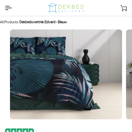
Ga
naar
Wi
inhoud
All Products
Dekbedovertrek Edvard - Blauw