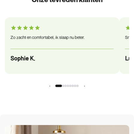
Zo zacht en comfortabel, ik slaap nu beter.
Snel 
Sophie K.
Luc
‹
›