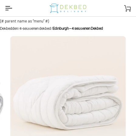
Ga
naar
Wi
inhoud
{# parent name as “menu” #}
Dekbedden
4-seizoenen dekbed
Edinburgh – 4 seizoenen Dekbed