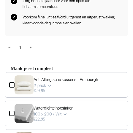
Zorg het hele jaar door voor een optimale
lichaamstemperatuur.
Voorkom fijne lijntjes,Word uitgerust en uitgerust wakker,
klaar voor de dag. rimpels en wallen.
−
+
Maak je set compleet
Use the Previous and Next buttons to navigate through product add-ons, or scrol
Anti Allergische kussens - Edinburgh
2-pack
€29,95
Waterdichte hoeslaken
100 x 200 / Wit
€22,95