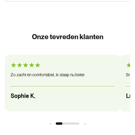
Onze tevreden klanten
Zo zacht en comfortabel, ik slaap nu beter.
Snel 
Sophie K.
Luc
‹
›