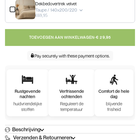
Dekbedovertrek velvet
Taupe / 140x200/220
€69,95
TOEVOEGEN AAN WINKELWAGEN
•
€ 29,95
Pay securely with
these payment options
.
Rustgevende
Verfrissende
Comfort de hele
nachten
ochtenden
dag
huidvriendelijke
Reguleert de
blijvende
stoffen
temperatuur
frisheid
Beschrijving
Verzenden & Retourneren