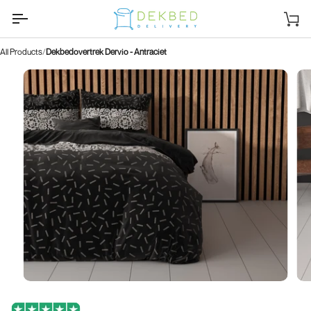
Ga
naar
Wi
inhoud
All Products
Dekbedovertrek Dervio - Antraciet