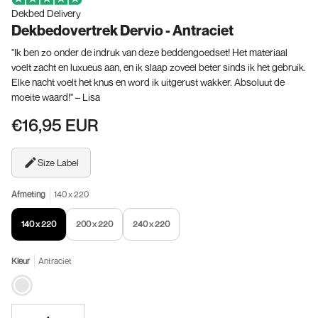
Dekbed Delivery
Dekbedovertrek Dervio - Antraciet
"Ik ben zo onder de indruk van deze beddengoedset! Het materiaal
voelt zacht en luxueus aan, en ik slaap zoveel beter sinds ik het gebruik.
Elke nacht voelt het knus en word ik uitgerust wakker. Absoluut de
moeite waard!" – Lisa
€16,95 EUR
Size Label
Afmeting
140 x 220
140 x 220
200 x 220
240 x 220
Kleur
Antraciet
Antraciet