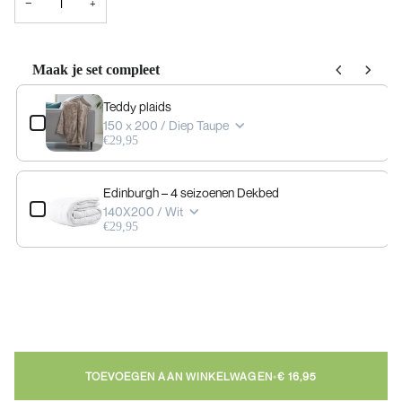
−
+
Maak je set compleet
Use the Previous and Next buttons to navigate through product add-ons, or scrol
Teddy plaids
150 x 200 / Diep Taupe
€29,95
Edinburgh – 4 seizoenen Dekbed
140X200 / Wit
€29,95
TOEVOEGEN AAN WINKELWAGEN
•
€ 16,95