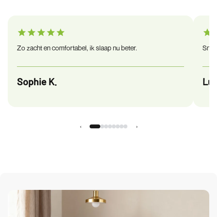
Zo zacht en comfortabel, ik slaap nu beter.
Snel 
Sophie K.
Luc
‹
›