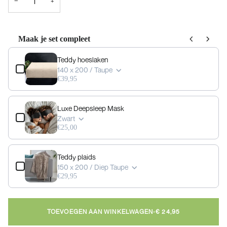
−
+
Maak je set compleet
Use the Previous and Next buttons to navigate through product add-ons, or scrol
Teddy hoeslaken
140 x 200 / Taupe
€39,95
Luxe Deepsleep Mask
Zwart
€25,00
Teddy plaids
150 x 200 / Diep Taupe
€29,95
TOEVOEGEN AAN WINKELWAGEN
•
€ 24,95