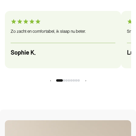
Zo zacht en comfortabel, ik slaap nu beter.
Snel 
Sophie K.
Luc
‹
›