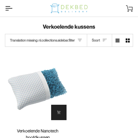
Ga
naar
Wi
inhoud
Verkoelende kussens
Soort
Translation missing: nl.collections.sidebar.filter
Soort
Verkoelende
Verkoelende Nanotech
Nanotech
hoofdkussen