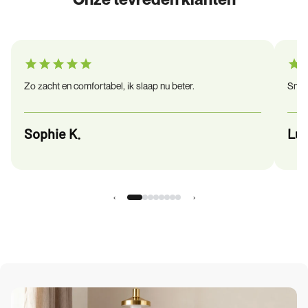
Zo zacht en comfortabel, ik slaap nu beter.
Snel 
Sophie K.
Luc
‹
›