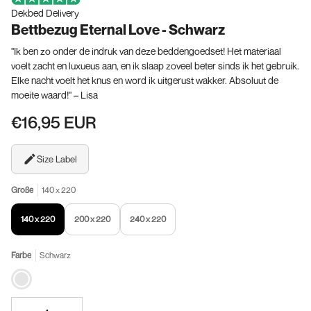
Dekbed Delivery
Bettbezug Eternal Love - Schwarz
"Ik ben zo onder de indruk van deze beddengoedset! Het materiaal
voelt zacht en luxueus aan, en ik slaap zoveel beter sinds ik het gebruik.
Elke nacht voelt het knus en word ik uitgerust wakker. Absoluut de
moeite waard!" – Lisa
€16,95 EUR
Size Label
Größe
140 x 220
140 x 220
200 x 220
240 x 220
Farbe
Schwarz
Schwarz