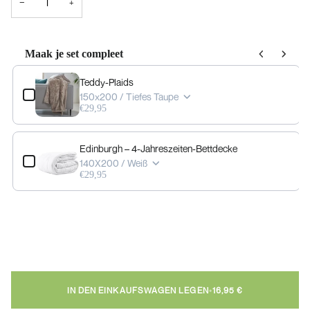
−
+
Maak je set compleet
Use the Previous and Next buttons to navigate through product add-ons, or scrol
Teddy-Plaids
150x200 / Tiefes Taupe
€29,95
Edinburgh – 4-Jahreszeiten-Bettdecke
140X200 / Weiß
€29,95
IN DEN EINKAUFSWAGEN LEGEN
•
16,95 €