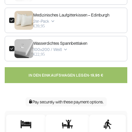
Medizinisches Laufgitterkissen – Edinburgh
2er-Pack
€39,95
Wasserdichtes Spannbettlaken
100x200 / Weiß
€22,95
IN DEN EINKAUFSWAGEN LEGEN
•
19,95 €
Pay securely with
these payment options
.